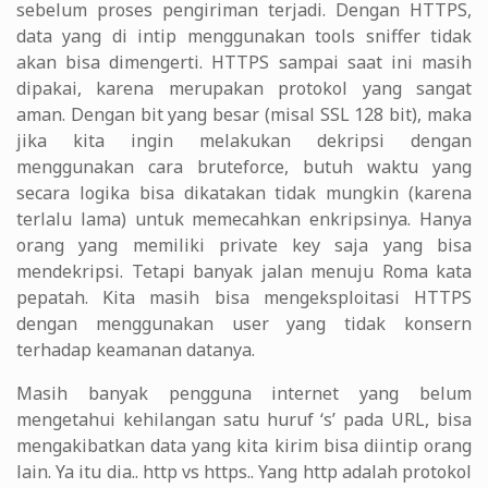
sebelum proses pengiriman terjadi. Dengan HTTPS,
data yang di intip menggunakan tools sniffer tidak
akan bisa dimengerti. HTTPS sampai saat ini masih
dipakai, karena merupakan protokol yang sangat
aman. Dengan bit yang besar (misal SSL 128 bit), maka
jika kita ingin melakukan dekripsi dengan
menggunakan cara bruteforce, butuh waktu yang
secara logika bisa dikatakan tidak mungkin (karena
terlalu lama) untuk memecahkan enkripsinya. Hanya
orang yang memiliki private key saja yang bisa
mendekripsi. Tetapi banyak jalan menuju Roma kata
pepatah. Kita masih bisa mengeksploitasi HTTPS
dengan menggunakan user yang tidak konsern
terhadap keamanan datanya.
Masih banyak pengguna internet yang belum
mengetahui kehilangan satu huruf ‘s’ pada URL, bisa
mengakibatkan data yang kita kirim bisa diintip orang
lain. Ya itu dia.. http vs https.. Yang http adalah protokol