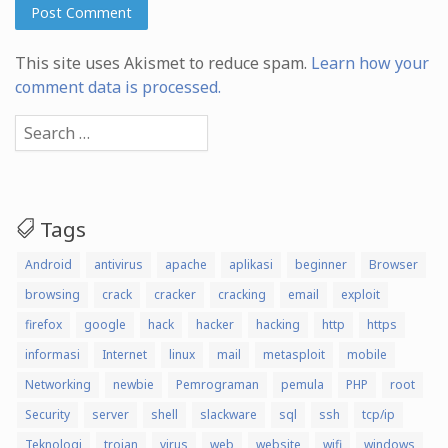
This site uses Akismet to reduce spam.
Learn how your
comment data is processed.
Search
for:
Tags
Android
antivirus
apache
aplikasi
beginner
Browser
browsing
crack
cracker
cracking
email
exploit
firefox
google
hack
hacker
hacking
http
https
informasi
Internet
linux
mail
metasploit
mobile
Networking
newbie
Pemrograman
pemula
PHP
root
Security
server
shell
slackware
sql
ssh
tcp/ip
Teknologi
trojan
virus
web
website
wifi
windows