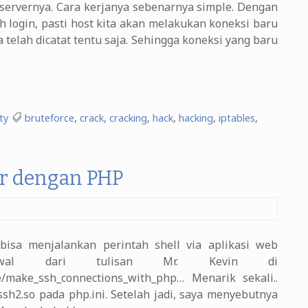
servernya. Cara kerjanya sebenarnya simple. Dengan
 login, pasti host kita akan melakukan koneksi baru
telah dicatat tentu saja. Sehingga koneksi yang baru
ty
bruteforce
,
crack
,
cracking
,
hack
,
hacking
,
iptables
,
r dengan PHP
isa menjalankan perintah shell via aplikasi web
rawal dari tulisan Mr. Kevin di
cle/make_ssh_connections_with_php… Menarik sekali..
sh2.so pada php.ini. Setelah jadi, saya menyebutnya