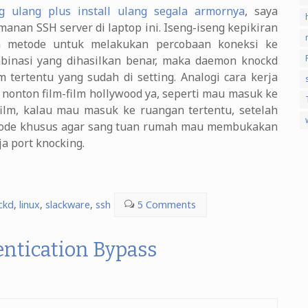
g ulang plus install ulang segala armornya
, saya
anan SSH server di laptop ini. Iseng-iseng kepikiran
h metode untuk melakukan percobaan koneksi ke
ombinasi yang dihasilkan benar, maka daemon knockd
 tertentu yang sudah di setting. Analogi cara kerja
a nonton film-film hollywood ya, seperti mau masuk ke
-film, kalau mau masuk ke ruangan tertentu, setelah
 kode khusus agar sang tuan rumah mau membukakan
rja port knocking.
ckd
,
linux
,
slackware
,
ssh
5 Comments
ntication Bypass