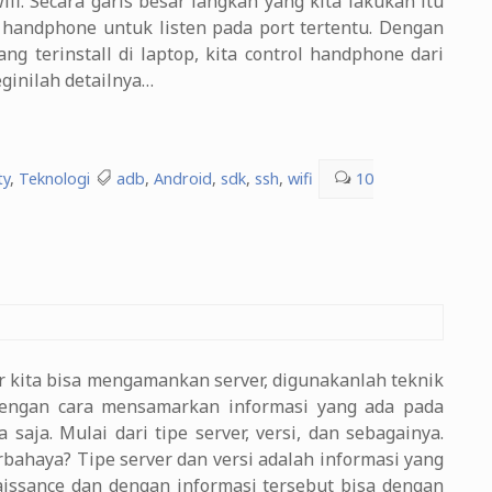
i. Secara garis besar langkah yang kita lakukan itu
i handphone untuk listen pada port tertentu. Dengan
ng terinstall di laptop, kita control handphone dari
ginilah detailnya…
ty
,
Teknologi
adb
,
Android
,
sdk
,
ssh
,
wifi
10
gar kita bisa mengamankan server, digunakanlah teknik
h dengan cara mensamarkan informasi yang ada pada
 saja. Mulai dari tipe server, versi, dan sebagainya.
rbahaya? Tipe server dan versi adalah informasi yang
aissance dan dengan informasi tersebut bisa dengan