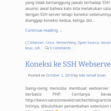
yang tidak bertanggung jawab terhadap SSH 
asumsi awal bahwa kalo kita melakukan salah
dengan SSH server tetapi koneksi sebelumnya 
dianggap koneksi kedua, ketiga, dst…
“Anti
Continue reading
→
Bruteforce
SSH
Internet
,
Linux
,
Networking
,
Open Source
,
Securi
Server”
linux
,
ssh
5 Comments
Koneksi ke SSH Webserve
Posted on
October 2, 2010
by
Ade Ismail Isnan
Iseng-iseng mencoba membuat webserver b
berbasis PHP. Ceritanya be
http://kevin.vanzonneveld.net/techblog/arti
Intinya, dibutuhkan penambahan extension s