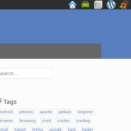
arch
:
Tags
Android
antivirus
apache
aplikasi
beginner
Browser
browsing
crack
cracker
cracking
email
exploit
firefox
google
hack
hacker