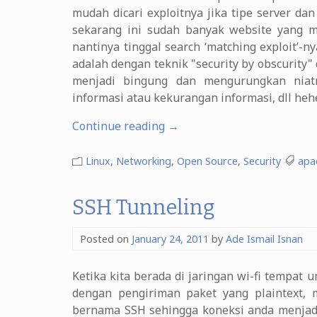
mudah dicari exploitnya jika tipe server dan
sekarang ini sudah banyak website yang me
nantinya tinggal search ‘matching exploit’-
adalah dengan teknik "security by obscurit
menjadi bingung dan mengurungkan niat
informasi atau kekurangan informasi, dll heh
“Security
Continue reading
→
by
Obscurity”
Linux
,
Networking
,
Open Source
,
Security
apa
SSH Tunneling
Posted on
January 24, 2011
by
Ade Ismail Isnan
Ketika kita berada di jaringan wi-fi tempat
dengan pengiriman paket yang plaintext, 
bernama SSH sehingga koneksi anda menjadi