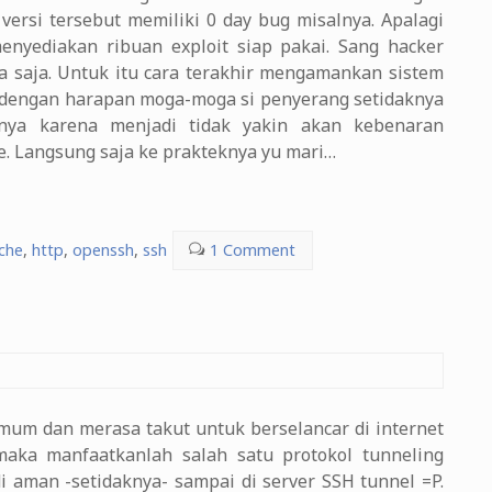
 versi tersebut memiliki 0 day bug misalnya. Apalagi
nyediakan ribuan exploit siap pakai. Sang hacker
nya saja. Untuk itu cara terakhir mengamankan sistem
y" dengan harapan moga-moga si penyerang setidaknya
nya karena menjadi tidak yakin akan kebenaran
e. Langsung saja ke prakteknya yu mari…
che
,
http
,
openssh
,
ssh
1 Comment
 umum dan merasa takut untuk berselancar di internet
maka manfaatkanlah salah satu protokol tunneling
 aman -setidaknya- sampai di server SSH tunnel =P.