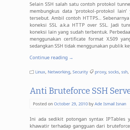
Selain SSH salah satu contoh protokol tunne
membungkus data ‘protokol-protokol lain’
tersebut. Ambil contoh HTTPS… Sebenarnya a
koneksi SSL a.k.a HTTP over SSL. Jadi tun
koneksi lain yang sudah terbentuk. Perbeda
menggunakan certificate format X.509 yang 
sedangkan SSH tidak menggunakan publik key 
“SSH
Continue reading
→
Tunneling”
Linux
,
Networking
,
Security
proxy
,
socks
,
ssh
,
Anti Bruteforce SSH Serv
Posted on
October 29, 2010
by
Ade Ismail Isnan
Ini ada sedikit potongan syntax IPTables
khawatir terhadap gangguan dari bruteforce