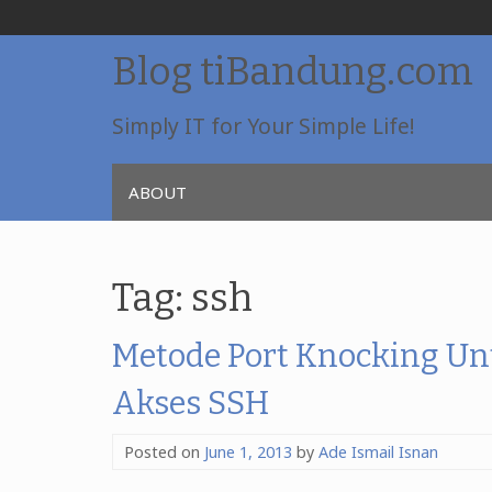
Skip
Blog tiBandung.com
to
content
Simply IT for Your Simple Life!
ABOUT
Tag:
ssh
Metode Port Knocking 
Akses SSH
Posted on
June 1, 2013
by
Ade Ismail Isnan