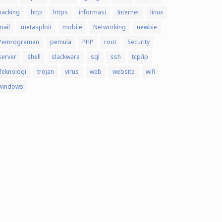
hacking
http
https
informasi
Internet
linux
mail
metasploit
mobile
Networking
newbie
Pemrograman
pemula
PHP
root
Security
server
shell
slackware
sql
ssh
tcp/ip
Teknologi
trojan
virus
web
website
wifi
windows