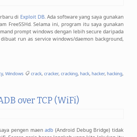
erbaru di
Exploit DB
. Ada software yang saya gunakan
ram FreeSSHd. Selama ini, program itu saya gunakan
mand prompt windows dengan lebih secure daripada
k dibuat run as service windows/daemon background,
ty
,
Windows
crack
,
cracker
,
cracking
,
hack
,
hacker
,
hacking
,
ADB over TCP (WiFi)
g saya pengen maen
adb
(Android Debug Bridge) tidak