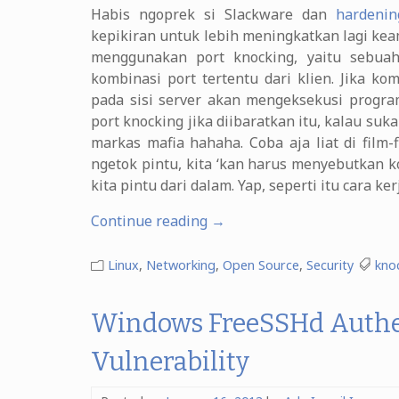
Habis ngoprek si Slackware dan
hardenin
kepikiran untuk lebih meningkatkan lagi keam
menggunakan port knocking, yaitu sebua
kombinasi port tertentu dari klien. Jika k
pada sisi server akan mengeksekusi program
port knocking jika diibaratkan itu, kalau suk
markas mafia hahaha. Coba aja liat di film
ngetok pintu, kita ‘kan harus menyebutkan
kita pintu dari dalam. Yap, seperti itu cara ke
“Metode
Continue reading
→
Port
Knocking
Linux
,
Networking
,
Open Source
,
Security
kno
Untuk
Mengamankan
Windows FreeSSHd Authe
Remote
Akses
Vulnerability
SSH”