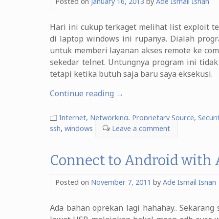
Posted on
January 16, 2013
by
Ade Ismail Isnan
Hari ini cukup terkaget melihat list exploit t
di laptop windows ini rupanya. Dialah prog
untuk memberi layanan akses remote ke com
sekedar telnet. Untungnya program ini tida
tetapi ketika butuh saja baru saya eksekusi.
“Windows
Continue reading
→
FreeSSHd
Authentication
Internet
,
Networking
,
Proprietary Source
,
Securi
Bypass
ssh
,
windows
Leave a comment
Vulnerability”
Connect to Android with 
Posted on
November 7, 2011
by
Ade Ismail Isnan
Ada bahan oprekan lagi hahahay.. Sekaran