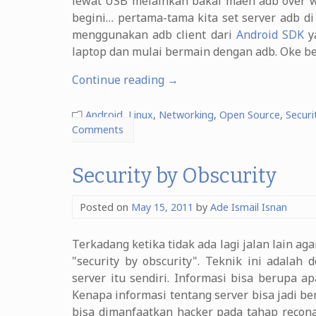
lewat USB melainkan bakal maen adb over wif
begini… pertama-tama kita set server adb d
menggunakan adb client dari
Android SDK
ya
laptop dan mulai bermain dengan adb. Oke be
“Connect
Continue reading
→
to
Android
Android
,
Linux
,
Networking
,
Open Source
,
Securi
with
Comments
ADB
over
Security by Obscurity
TCP
(WiFi)”
Posted on
May 15, 2011
by
Ade Ismail Isnan
Terkadang ketika tidak ada lagi jalan lain a
"security by obscurity". Teknik ini adala
server itu sendiri. Informasi bisa berupa apa
Kenapa informasi tentang server bisa jadi be
bisa dimanfaatkan hacker pada tahap recon