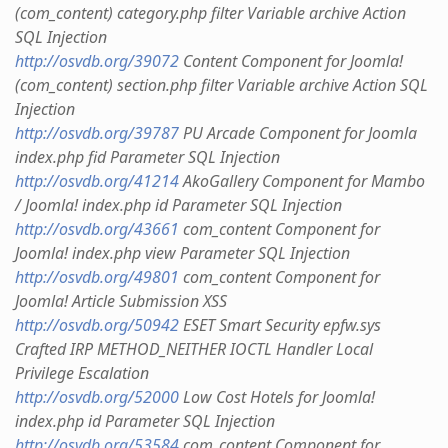
(com_content) category.php filter Variable archive Action
SQL Injection
http://osvdb.org/39072
Content Component for Joomla!
(com_content) section.php filter Variable archive Action SQL
Injection
http://osvdb.org/39787
PU Arcade Component for Joomla
index.php fid Parameter SQL Injection
http://osvdb.org/41214
AkoGallery Component for Mambo
/ Joomla! index.php id Parameter SQL Injection
http://osvdb.org/43661
com_content Component for
Joomla! index.php view Parameter SQL Injection
http://osvdb.org/49801
com_content Component for
Joomla! Article Submission XSS
http://osvdb.org/50942
ESET Smart Security epfw.sys
Crafted IRP METHOD_NEITHER IOCTL Handler Local
Privilege Escalation
http://osvdb.org/52000
Low Cost Hotels for Joomla!
index.php id Parameter SQL Injection
http://osvdb.org/53584
com_content Component for