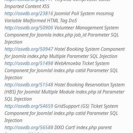
Imported Content XSS
http://osvdb.org/23816
Joomla! Poll System mosmsg
Variable Malformed HTML Tag DoS
http://osvdb.org/50906
Volunteer Management System
Component for Joomla index.php job_id Parameter SQL
Injection
http://osvdb.org/50947
Hotel Booking System Component
for Joomla index.php Multiple Parameter SQL Injection
http://osvdb.org/51498
WebAmoeba Ticket System
Component for Joomla! index.php catid Parameter SQL
Injection
http://osvdb.org/51548
Hotel Booking Reservation System
(HBS) for Joomla! Multiple Module index.php id Parameter
SQL Injection
http://osvdb.org/54659
GridSupport (GS) Ticket System
Component for Joomla! index.php catid Parameter SQL
Injection
http://osvdb.org/56588
IXXO Cart! index.php parent