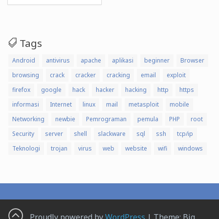
for:
Tags
Android
antivirus
apache
aplikasi
beginner
Browser
browsing
crack
cracker
cracking
email
exploit
firefox
google
hack
hacker
hacking
http
https
informasi
Internet
linux
mail
metasploit
mobile
Networking
newbie
Pemrograman
pemula
PHP
root
Security
server
shell
slackware
sql
ssh
tcp/ip
Teknologi
trojan
virus
web
website
wifi
windows
Proudly powered by
WordPress
|
Theme: Big