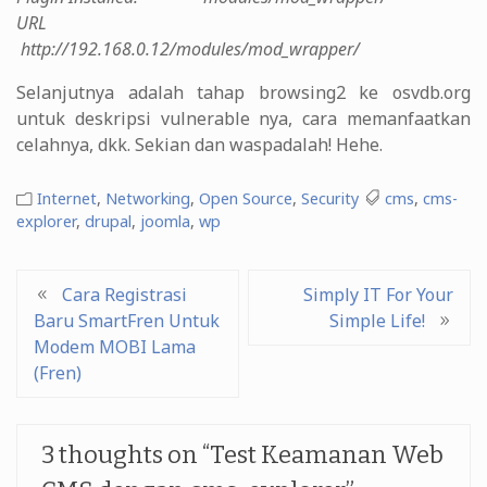
URL
http://192.168.0.12/modules/mod_wrapper/
Selanjutnya adalah tahap browsing2 ke osvdb.org
untuk deskripsi vulnerable nya, cara memanfaatkan
celahnya, dkk. Sekian dan waspadalah! Hehe.
Internet
,
Networking
,
Open Source
,
Security
cms
,
cms-
explorer
,
drupal
,
joomla
,
wp
Post
Cara Registrasi
Simply IT For Your
Baru SmartFren Untuk
Simple Life!
navigation
Modem MOBI Lama
(Fren)
3 thoughts on “
Test Keamanan Web