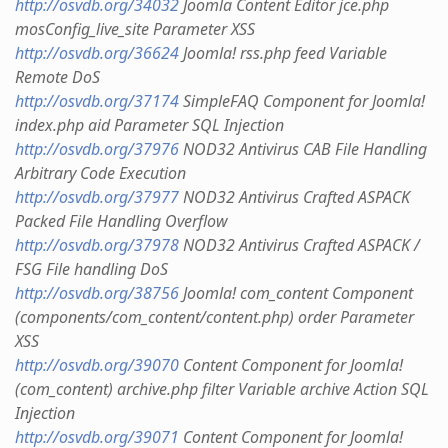
http://osvdb.org/34032
Joomla Content Editor jce.php
mosConfig_live_site Parameter XSS
http://osvdb.org/36624
Joomla! rss.php feed Variable
Remote DoS
http://osvdb.org/37174
SimpleFAQ Component for Joomla!
index.php aid Parameter SQL Injection
http://osvdb.org/37976
NOD32 Antivirus CAB File Handling
Arbitrary Code Execution
http://osvdb.org/37977
NOD32 Antivirus Crafted ASPACK
Packed File Handling Overflow
http://osvdb.org/37978
NOD32 Antivirus Crafted ASPACK /
FSG File handling DoS
http://osvdb.org/38756
Joomla! com_content Component
(components/com_content/content.php) order Parameter
XSS
http://osvdb.org/39070
Content Component for Joomla!
(com_content) archive.php filter Variable archive Action SQL
Injection
http://osvdb.org/39071
Content Component for Joomla!