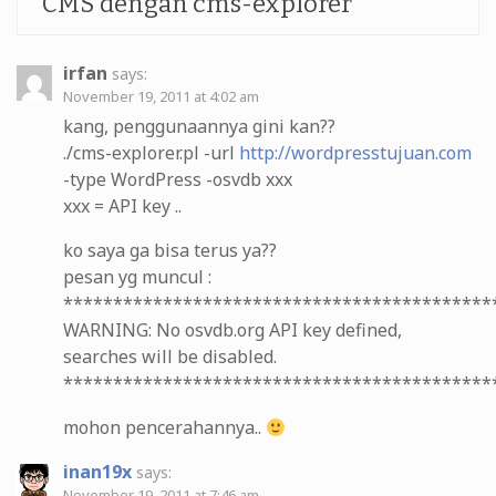
CMS dengan cms-explorer
”
irfan
says:
November 19, 2011 at 4:02 am
kang, penggunaannya gini kan??
./cms-explorer.pl -url
http://wordpresstujuan.com
-type WordPress -osvdb xxx
xxx = API key ..
ko saya ga bisa terus ya??
pesan yg muncul :
*******************************************
WARNING: No osvdb.org API key defined,
searches will be disabled.
*******************************************
mohon pencerahannya..
inan19x
says:
November 19, 2011 at 7:46 am