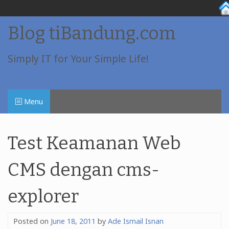
Skip
Blog tiBandung.com
to
content
Simply IT for Your Simple Life!
Menu
Test Keamanan Web
CMS dengan cms-
explorer
Posted on
June 18, 2011
by
Ade Ismail Isnan