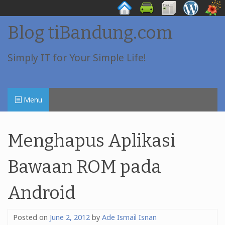
Skip
Blog tiBandung.com
to
content
Simply IT for Your Simple Life!
Menu
Menghapus Aplikasi
Bawaan ROM pada
Android
Posted on
June 2, 2012
by
Ade Ismail Isnan