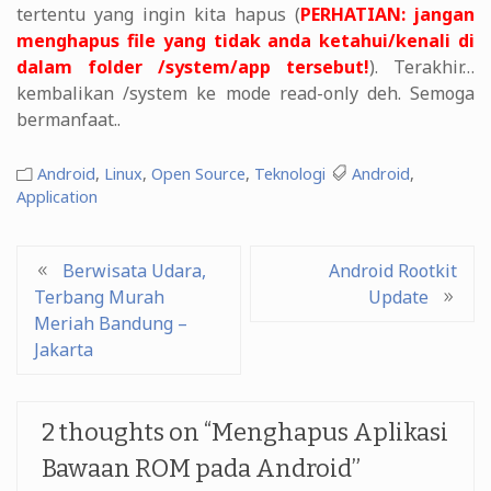
tertentu yang ingin kita hapus (
PERHATIAN:
jangan
menghapus file yang tidak anda ketahui/kenali di
dalam folder /system/app tersebut!
). Terakhir…
kembalikan /system ke mode read-only deh. Semoga
bermanfaat..
Android
,
Linux
,
Open Source
,
Teknologi
Android
,
Application
Post
Berwisata Udara,
Android Rootkit
Terbang Murah
Update
navigation
Meriah Bandung –
Jakarta
2 thoughts on “
Menghapus Aplikasi
Bawaan ROM pada Android
”