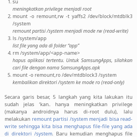
su
meningkatkan privilege menjadi root
mount -o remount,rw -t yaffs2 /dev/block/mtdblk3
/system
remount partisi /system menjadi mode rw (read-write)
ls /system/app
list file yang ada di folder “app”
rm /system/app/<app-name>
hapus aplikasi tertentu. Untuk SamsungApps, silahkan
cari file dengan nama SamsungApps.apk
mount -o remount,ro /dev/mtdblock3 /system
kembalikan direktori /system ke mode ro (read-only)
Secara garis besar, 5 langkah yang kita lakukan itu
sudah jelas ‘kan.. hanya meningkatkan privilege
(makanya androidnya harus di-root dulu), lalu
melakukan
remount partisi /system menjadi bisa read-
write sehingga kita bisa menghapus file-file yang ada
di direktori /system
. Baru kemudian menghapus file