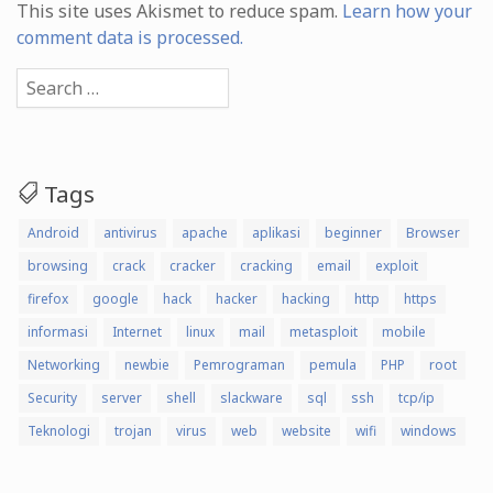
This site uses Akismet to reduce spam.
Learn how your
comment data is processed.
Search
for:
Tags
Android
antivirus
apache
aplikasi
beginner
Browser
browsing
crack
cracker
cracking
email
exploit
firefox
google
hack
hacker
hacking
http
https
informasi
Internet
linux
mail
metasploit
mobile
Networking
newbie
Pemrograman
pemula
PHP
root
Security
server
shell
slackware
sql
ssh
tcp/ip
Teknologi
trojan
virus
web
website
wifi
windows