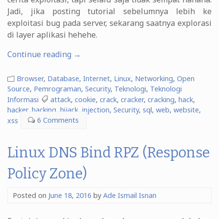
Jadi, jika posting tutorial sebelumnya lebih ke
exploitasi bug pada server, sekarang saatnya explorasi
di layer aplikasi hehehe.
“Web
Continue reading
→
Hacking
Tutorial
Browser
,
Database
,
Internet
,
Linux
,
Networking
,
Open
&
Source
,
Pemrograman
,
Security
,
Teknologi
,
Teknologi
Informasi
attack
,
cookie
,
crack
,
cracker
,
cracking
,
hack
,
Lab
hacker
,
hacking
,
hijack
,
injection
,
Security
,
sql
,
web
,
website
,
(Do
xss
6 Comments
It
Yourself!)”
Linux DNS Bind RPZ (Response
Policy Zone)
Posted on
June 18, 2016
by
Ade Ismail Isnan