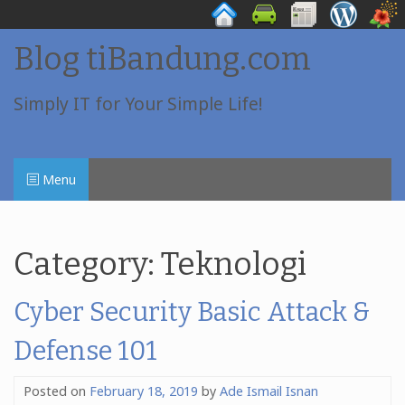
Skip
Blog tiBandung.com
to
content
Simply IT for Your Simple Life!
Menu
Category:
Teknologi
Cyber Security Basic Attack &
Defense 101
Posted on
February 18, 2019
by
Ade Ismail Isnan