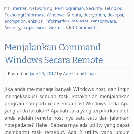
dari
Masa
Internet
,
Networking
,
Pemrograman
,
Security
,
Teknologi
,
ke
Teknologi Informasi
,
Windows
data
,
decryption
,
dekripsi
,
encryption
,
enkripsi
,
information
,
malware
,
ransomware
,
Masa”
Security
,
trojan
,
virus
,
worm
1 Comment
Menjalankan Command
Windows Secara Remote
Posted on
June 29, 2017
by
Ade Ismail Isnan
Jika anda me-manage banyak Windows host, dan ingin
mengeksekusi sebuah task, katakanlah menjalankan
program notepad.exe disemua host Windows anda. Apa
yang anda lakukan? Apakah cara yang terpikirkan oleh
anda adalah remote host nya satu-satu dan jalankan
notepad.exe? Hehe.. Sebenarnya ada utility yang dapat
membantu task tersebut. Ada 2 utility yang umum