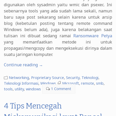
digunakan oleh sysadmin yaitu wmic dan psexec. Ini
sebenarnya tools yang ada sudah lama sekali, namun
baru saya post sekarang selain karena untuk arsip
blog (kebetulan posting tentang remote command
Windows belum ada), juga karena belakangan saat
tulisan ini dibuat sedang ramai
Ransomware Petya
yang memanfaatkan metode ini untuk
propagasi/mengcopy dan mengeksekusi dirinya dalam
suatu jaringan komputer.
“Menjalankan
Continue reading
→
Command
Windows
Networking
,
Proprietary Source
,
Security
,
Teknologi
,
Secara
Teknologi Informasi
,
Windows
Microsoft
,
remote
,
smb
,
tools
,
utility
,
windows
Remote”
1 Comment
4 Tips Mencegah