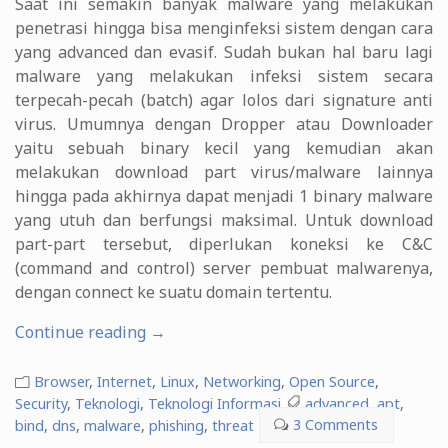
Saat ini semakin banyak malware yang melakukan
penetrasi hingga bisa menginfeksi sistem dengan cara
yang advanced dan evasif. Sudah bukan hal baru lagi
malware yang melakukan infeksi sistem secara
terpecah-pecah (batch) agar lolos dari signature anti
virus. Umumnya dengan Dropper atau Downloader
yaitu sebuah binary kecil yang kemudian akan
melakukan download part virus/malware lainnya
hingga pada akhirnya dapat menjadi 1 binary malware
yang utuh dan berfungsi maksimal. Untuk download
part-part tersebut, diperlukan koneksi ke C&C
(command and control) server pembuat malwarenya,
dengan connect ke suatu domain tertentu.
“Linux
Continue reading
→
DNS
Bind
Browser
,
Internet
,
Linux
,
Networking
,
Open Source
,
RPZ
Security
,
Teknologi
,
Teknologi Informasi
advanced
,
apt
,
bind
,
dns
,
malware
,
(Response
phishing
,
threat
3 Comments