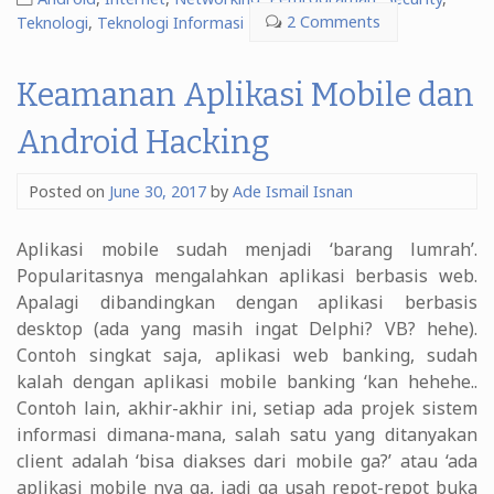
Basic
Teknologi
,
Teknologi Informasi
2 Comments
Attack
&
Keamanan Aplikasi Mobile dan
Defense
101”
Android Hacking
Posted on
June 30, 2017
by
Ade Ismail Isnan
Aplikasi mobile sudah menjadi ‘barang lumrah’.
Popularitasnya mengalahkan aplikasi berbasis web.
Apalagi dibandingkan dengan aplikasi berbasis
desktop (ada yang masih ingat Delphi? VB? hehe).
Contoh singkat saja, aplikasi web banking, sudah
kalah dengan aplikasi mobile banking ‘kan hehehe..
Contoh lain, akhir-akhir ini, setiap ada projek sistem
informasi dimana-mana, salah satu yang ditanyakan
client adalah ‘bisa diakses dari mobile ga?’ atau ‘ada
aplikasi mobile nya ga, jadi ga usah repot-repot buka