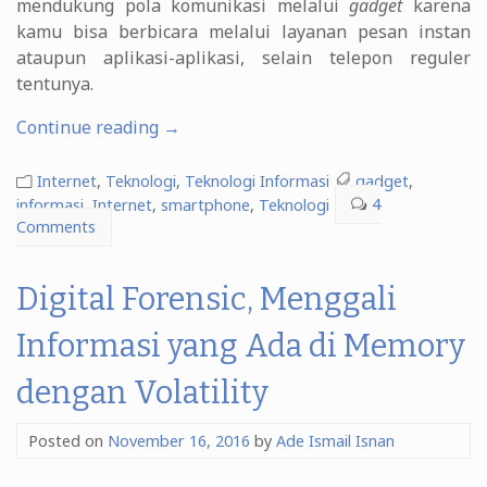
mendukung pola komunikasi melalui
gadget
karena
kamu bisa berbicara melalui layanan pesan instan
ataupun aplikasi-aplikasi, selain telepon reguler
tentunya.
“4
Continue reading
→
Tips
Mencegah
Internet
,
Teknologi
,
Teknologi Informasi
gadget
,
Miskomunikasi
informasi
,
Internet
,
smartphone
,
Teknologi
4
Comments
lewat
Ponsel”
Digital Forensic, Menggali
Informasi yang Ada di Memory
dengan Volatility
Posted on
November 16, 2016
by
Ade Ismail Isnan