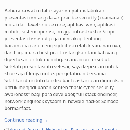
Beberapa waktu lalu saya sempat melakukan
presentasi tentang dasar practice security (keamanan)
mulai dari level source code, aplikasi web, aplikasi
mobile, sistem operasi, hingga infrastruktur. Scope
presentasi tersebut juga mencakup tentang
bagaimana cara mengexploitasi celah keamanan nya,
dan bagaimana best practice langkah-langkah yang
diperlukan untuk memitigasi ancaman tersebut.
Setelah presentasi itu selesai, saya kepikiran untuk
share aja filenya untuk pengetahuan bersama.
Silahkan diunduh dan disebar luaskan, dan digunakan
untuk menjadi bahan konten “basic cyber security
awareness” bagi para developer, full stack engineer,
network engineer, sysadmin, newbie hacker. Semoga
bermanfaat.
“Cyber
Continue reading
→
Security
Android
,
Internet
,
Networking
,
Pemrograman
,
Security
,