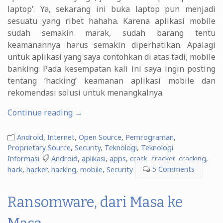
laptop’. Ya, sekarang ini buka laptop pun menjadi
sesuatu yang ribet hahaha. Karena aplikasi mobile
sudah semakin marak, sudah barang tentu
keamanannya harus semakin diperhatikan. Apalagi
untuk aplikasi yang saya contohkan di atas tadi, mobile
banking. Pada kesempatan kali ini saya ingin posting
tentang ‘hacking’ keamanan aplikasi mobile dan
rekomendasi solusi untuk menangkalnya.
“Keamanan
Continue reading
→
Aplikasi
Mobile
Android
,
Internet
,
Open Source
,
Pemrograman
,
dan
Proprietary Source
,
Security
,
Teknologi
,
Teknologi
Informasi
Android
,
aplikasi
,
apps
,
crack
,
cracker
,
cracking
,
Android
hack
,
hacker
,
hacking
,
mobile
,
Security
5 Comments
Hacking”
Ransomware, dari Masa ke