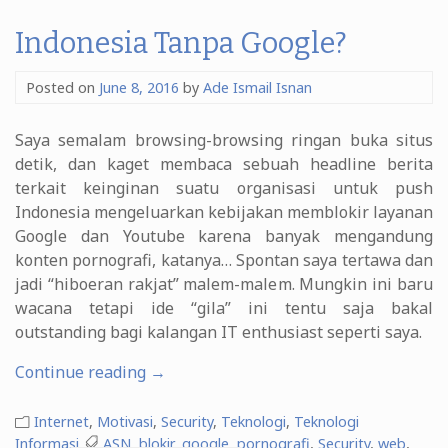
Policy
Zone)”
Indonesia Tanpa Google?
Posted on
June 8, 2016
by
Ade Ismail Isnan
Saya semalam browsing-browsing ringan buka situs
detik, dan kaget membaca sebuah headline berita
terkait keinginan suatu organisasi untuk push
Indonesia mengeluarkan kebijakan memblokir layanan
Google dan Youtube karena banyak mengandung
konten pornografi, katanya… Spontan saya tertawa dan
jadi “hiboeran rakjat” malem-malem. Mungkin ini baru
wacana tetapi ide “gila” ini tentu saja bakal
outstanding bagi kalangan IT enthusiast seperti saya.
“Indonesia
Continue reading
→
Tanpa
Google?”
Internet
,
Motivasi
,
Security
,
Teknologi
,
Teknologi
Informasi
ASN
,
blokir
,
google
,
pornografi
,
Security
,
web
,