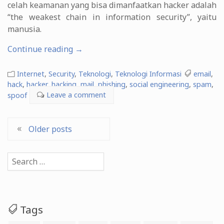
celah keamanan yang bisa dimanfaatkan hacker adalah
“the weakest chain in information security”, yaitu
manusia.
“Melawan
Continue reading
→
Spoof
dan
Internet
,
Security
,
Teknologi
,
Teknologi Informasi
email
,
SPAM
hack
,
hacker
,
hacking
,
mail
,
phishing
,
social engineering
,
spam
,
spoof
Leave a comment
dengan
SPF
(Sender
Posts
Older posts
Policy
Framework)”
navigation
Search
for:
Tags