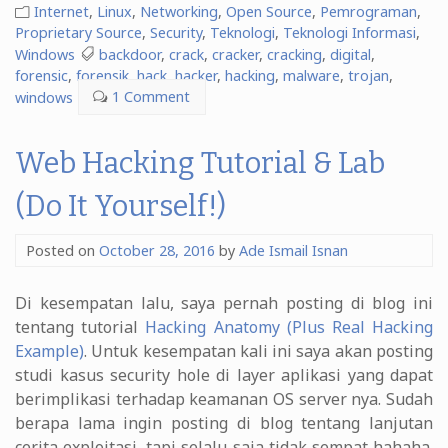
Menggali
Internet
,
Linux
,
Networking
,
Open Source
,
Pemrograman
,
Informasi
Proprietary Source
,
Security
,
Teknologi
,
Teknologi Informasi
,
Windows
backdoor
,
crack
,
cracker
,
cracking
,
digital
,
yang
forensic
,
forensik
,
hack
,
hacker
,
hacking
,
malware
,
trojan
,
Ada
windows
1 Comment
di
Memory
dengan
Web Hacking Tutorial & Lab
Volatility”
(Do It Yourself!)
Posted on
October 28, 2016
by
Ade Ismail Isnan
Di kesempatan lalu, saya pernah posting di blog ini
tentang tutorial
Hacking Anatomy (Plus Real Hacking
Example)
. Untuk kesempatan kali ini saya akan posting
studi kasus security hole di layer aplikasi yang dapat
berimplikasi terhadap keamanan OS server nya. Sudah
berapa lama ingin posting di blog tentang lanjutan
cerita exploitasi, tapi selalu saja tidak sempat hahaha.