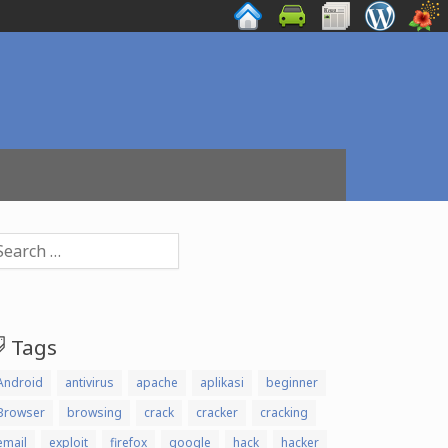
arch
:
Tags
Android
antivirus
apache
aplikasi
beginner
Browser
browsing
crack
cracker
cracking
email
exploit
firefox
google
hack
hacker