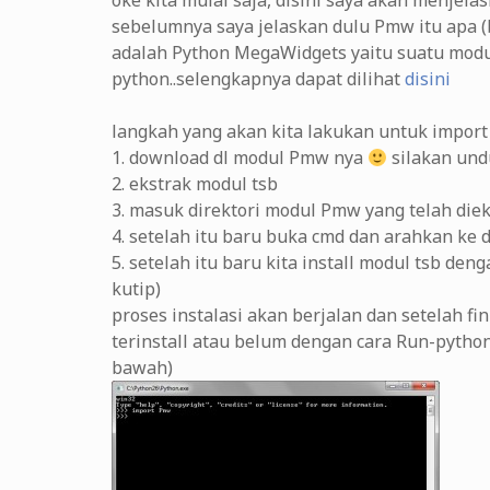
oke kita mulai saja, disini saya akan menjela
sebelumnya saya jelaskan dulu Pmw itu apa 
adalah Python MegaWidgets yaitu suatu modu
python..selengkapnya dapat dilihat
disini
langkah yang akan kita lakukan untuk import 
1. download dl modul Pmw nya
silakan un
2. ekstrak modul tsb
3. masuk direktori modul Pmw yang telah diek
4. setelah itu baru buka cmd dan arahkan ke 
5. setelah itu baru kita install modul tsb den
kutip)
proses instalasi akan berjalan dan setelah f
terinstall atau belum dengan cara Run-python
bawah)