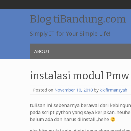
Skip
Blog tiBandung.com
to
content
Simply IT for Your Simple Life!
ABOUT
instalasi modul Pmw
Posted on
November 10, 2010
by
kikifirmansyah
tulisan ini sebenarnya berawal dari kebingu
pada script python yang saya kerjakan..heuh
belum ada dan harus diinstall,,hehe