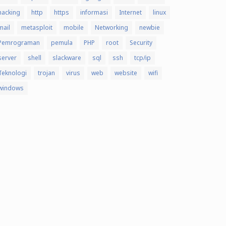
hacking
http
https
informasi
Internet
linux
mail
metasploit
mobile
Networking
newbie
Pemrograman
pemula
PHP
root
Security
server
shell
slackware
sql
ssh
tcp/ip
Teknologi
trojan
virus
web
website
wifi
windows