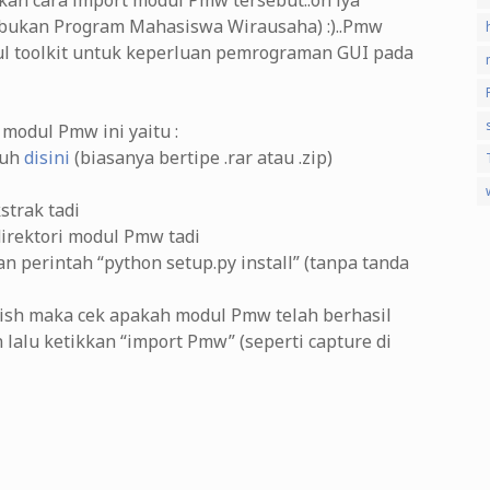
skan cara import modul Pmw tersebut..oh iya
(bukan Program Mahasiswa Wirausaha) :)..Pmw
l toolkit untuk keperluan pemrograman GUI pada
modul Pmw ini yaitu :
duh
disini
(biasanya bertipe .rar atau .zip)
strak tadi
direktori modul Pmw tadi
gan perintah “python setup.py install” (tanpa tanda
inish maka cek apakah modul Pmw telah berhasil
 lalu ketikkan “import Pmw” (seperti capture di