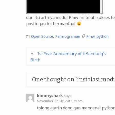
dan itu artinya modul Pmw ini telah sukses te
postingan ini bermanfaat
Open Source
,
Pemrograman
Pmw
,
python
Post
1st Year Anniversary of tiBandung’s
Birth
navigation
One thought on “
instalasi mo
kimmyshark
says:
November 27, 2012 at 1:39 pm
tolong ajarin dong gan mengenai python