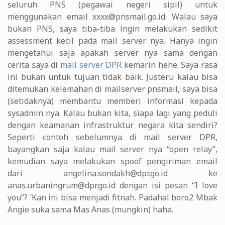
seluruh PNS (pegawai negeri sipil) untuk
menggunakan email xxxx@pnsmail.go.id. Walau saya
bukan PNS, saya tiba-tiba ingin melakukan sedikit
assessment kecil pada mail server nya. Hanya ingin
mengetahui saja apakah server nya sama dengan
cerita saya di
mail server DPR
kemarin hehe. Saya rasa
ini bukan untuk tujuan tidak baik. Justeru kalau bisa
ditemukan kelemahan di mailserver pnsmail, saya bisa
(setidaknya) membantu memberi informasi kepada
sysadmin nya. Kalau bukan kita, siapa lagi yang peduli
dengan keamanan infrastruktur negara kita sendiri?
Seperti contoh sebelumnya di mail server DPR,
bayangkan saja kalau mail server nya “open relay”,
kemudian saya melakukan spoof pengiriman email
dari angelina.sondakh@dpr.go.id ke
anas.urbaningrum@dpr.go.id dengan isi pesan “I love
you”? ‘Kan ini bisa menjadi fitnah. Padahal boro2 Mbak
Angie suka sama Mas Anas (mungkin) haha.