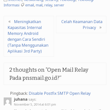
Informasi
email
,
mail
,
relay
,
server
Post
Meningkatkan
Celah Keamanan Data
Kapasitas Internal
Privacy
navigation
Memory Android
dengan Cara Sendiri
(Tanpa Menggunakan
Aplikasi 3rd Party)
2 thoughts on “
Open Mail Relay
Pada pnsmail.go.id?
”
Pingback:
Disable Postfix SMTP Open Relay
juhana
says:
November 5, 2014 at 6:01 pm