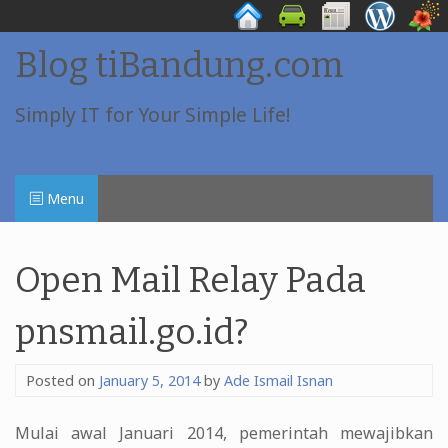
Skip
Blog tiBandung.com
to
content
Simply IT for Your Simple Life!
Menu
Open Mail Relay Pada
pnsmail.go.id?
Posted on
January 5, 2014
by
Ade Ismail Isnan
Mulai awal Januari 2014, pemerintah mewajibkan