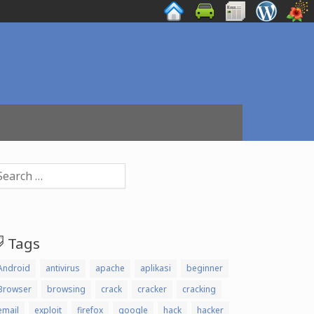
arch
:
Tags
Android
antivirus
apache
aplikasi
beginner
Browser
browsing
crack
cracker
cracking
email
exploit
firefox
google
hack
hacker