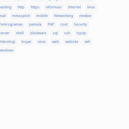
hacking
http
https
informasi
Internet
linux
mail
metasploit
mobile
Networking
newbie
Pemrograman
pemula
PHP
root
Security
server
shell
slackware
sql
ssh
tcp/ip
Teknologi
trojan
virus
web
website
wifi
windows