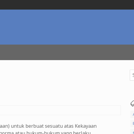
Se
for
an) untuk berbuat sesuatu atas Kekayaan
ma-norma atau hukum-hukum yang berlaku.