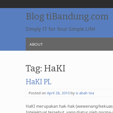
Skip
Blog tiBandung.com
to
content
Simply IT for Your Simple Life!
ABOUT
Tag:
HaKI
HaKI PL
Posted on
April 28, 2010
by
si abah tea
HaKI merupakan hak-hak (wewenang/kekuasa
Intelektual tersebut, yang diatur oleh nor