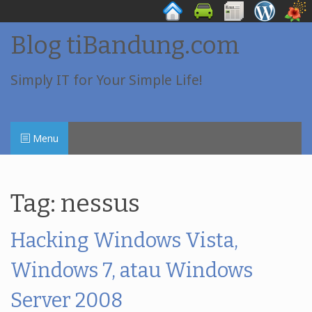
Skip
Blog tiBandung.com
to
content
Simply IT for Your Simple Life!
Menu
Tag:
nessus
Hacking Windows Vista,
Windows 7, atau Windows
Server 2008