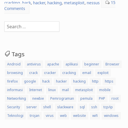
cracking
,
hack
,
hacker
7,
,
hacking
,
metasploit
,
nessus
15
Comments
atau
Windows
Server
Search
for:
2008”
Tags
Android
antivirus
apache
aplikasi
beginner
Browser
browsing
crack
cracker
cracking
email
exploit
firefox
google
hack
hacker
hacking
http
https
informasi
Internet
linux
mail
metasploit
mobile
Networking
newbie
Pemrograman
pemula
PHP
root
Security
server
shell
slackware
sql
ssh
tcp/ip
Teknologi
trojan
virus
web
website
wifi
windows