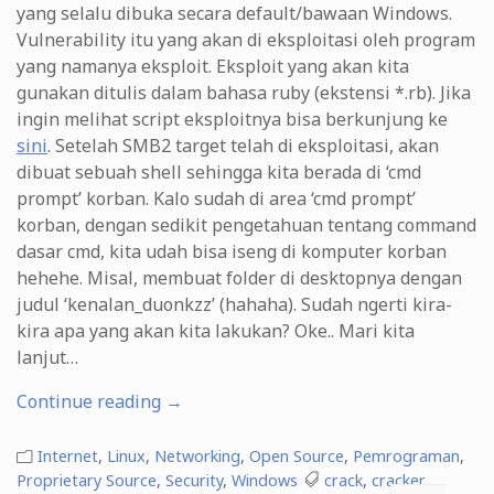
yang selalu dibuka secara default/bawaan Windows.
Vulnerability itu yang akan di eksploitasi oleh program
yang namanya eksploit. Eksploit yang akan kita
gunakan ditulis dalam bahasa ruby (ekstensi *.rb). Jika
ingin melihat script eksploitnya bisa berkunjung ke
sini
. Setelah SMB2 target telah di eksploitasi, akan
dibuat sebuah shell sehingga kita berada di ‘cmd
prompt’ korban. Kalo sudah di area ‘cmd prompt’
korban, dengan sedikit pengetahuan tentang command
dasar cmd, kita udah bisa iseng di komputer korban
hehehe. Misal, membuat folder di desktopnya dengan
judul ‘kenalan_duonkzz’ (hahaha). Sudah ngerti kira-
kira apa yang akan kita lakukan? Oke.. Mari kita
lanjut…
“Hacking
Continue reading
→
Windows
Vista,
Internet
,
Linux
,
Networking
,
Open Source
,
Pemrograman
,
Windows
Proprietary Source
,
Security
,
Windows
crack
,
cracker
,