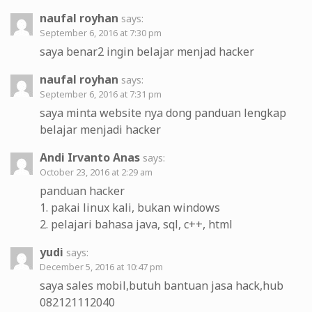
naufal royhan
says:
September 6, 2016 at 7:30 pm
saya benar2 ingin belajar menjad hacker
naufal royhan
says:
September 6, 2016 at 7:31 pm
saya minta website nya dong panduan lengkap
belajar menjadi hacker
Andi Irvanto Anas
says:
October 23, 2016 at 2:29 am
panduan hacker
1. pakai linux kali, bukan windows
2. pelajari bahasa java, sql, c++, html
yudi
says:
December 5, 2016 at 10:47 pm
saya sales mobil,butuh bantuan jasa hack,hub
082121112040