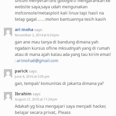
untum menyeran dns gooogle.tl mengarahkan ke
website saya,saya udah mengunakan
msfconsole/metasploit kali linux tapi hasil na
tetap gagal………mohon bantuannya tesih kasih
ari moha
says:
November 3, 2014 at 6:34 pm
gan ane mau tanya di bandung dimana yah
ngadain kursus ofline mksudnyah yang di rumah
atau di mana ajah kalau ada yang tau kirim email
:
arimoha6@gmail.com
parick
says:
June 6, 2016 at 3:05 pm
gan, tempat/ komunitas di jakarta dimana ya?
Ibrahim
says:
August 21, 2016 at 11:24 pm
Adakah yg bisa mengajari saya menjadi hacker,
belajar secara privat,. Pleass