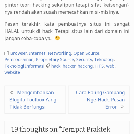
pinter teori hacking sekalipun tetapi sifat ‘keisengan’-
nya rendah akan susah memecahkan misi-misinya.
Pesan terakhir, kata pembuatnya situs ini sangat
HALAL untuk di hack. Tetapi situs lain dari domain ini
jangan coba-coba ya…
Browser
,
Internet
,
Networking
,
Open Source
,
Pemrograman
,
Proprietary Source
,
Security
,
Teknologi
,
Teknologi Informasi
hack
,
hacker
,
hacking
,
HTS
,
web
,
website
Post
Mengembalikan
Cara Paling Gampang
Blogilo Toolbox Yang
Nge-Hack: Pesan
navigation
Tidak Berfungsi
Error
19 thoughts on “
Tempat Praktek