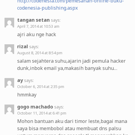
http://codenesia.com/pemesanan-online-buku-
codenesia-publishing.aspx
tangan setan
says:
April 7, 2014 at 10:53 am
ajri aku nge hack
rizal
says:
August 8, 2014 at 8:54 pm
salam sejahtera suhu,ajarin jadi pemula hacker
dunk,inbok email ya,makasih banyak suhu…
ay
says:
October 6, 2014 at 2:35 pm
hmmkay
gogo machado
says:
October 11, 2014 at 6:41 pm
Mohon bantuan aku dari timor leste,bagai mana
saya bisa membobol atau membuat dns palsu