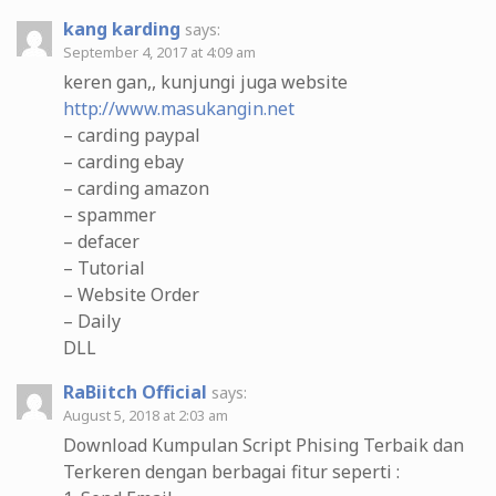
kang karding
says:
September 4, 2017 at 4:09 am
keren gan,, kunjungi juga website
http://www.masukangin.net
– carding paypal
– carding ebay
– carding amazon
– spammer
– defacer
– Tutorial
– Website Order
– Daily
DLL
RaBiitch Official
says:
August 5, 2018 at 2:03 am
Download Kumpulan Script Phising Terbaik dan
Terkeren dengan berbagai fitur seperti :