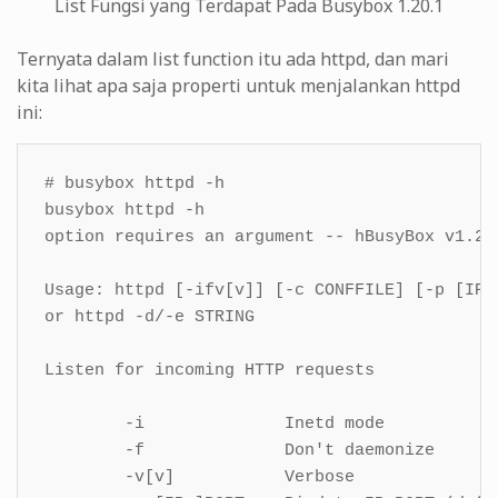
List Fungsi yang Terdapat Pada Busybox 1.20.1
Ternyata dalam list function itu ada httpd, dan mari
kita lihat apa saja properti untuk menjalankan httpd
ini:
# busybox httpd -h

busybox httpd -h

option requires an argument -- hBusyBox v1.20
Usage: httpd [-ifv[v]] [-c CONFFILE] [-p [IP:
or httpd -d/-e STRING

Listen for incoming HTTP requests

        -i              Inetd mode

        -f              Don't daemonize

        -v[v]           Verbose
