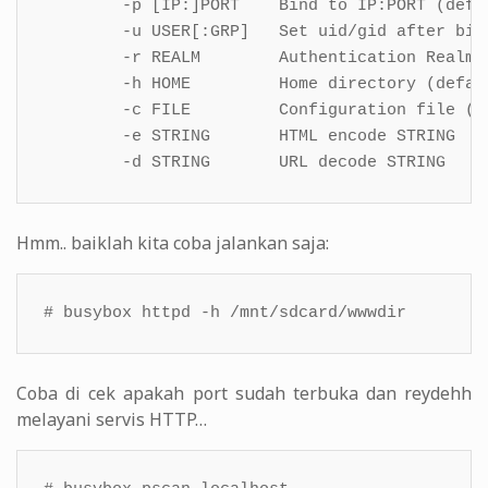
        -p [IP:]PORT    Bind to IP:PORT (defau
        -u USER[:GRP]   Set uid/gid after bind
        -r REALM        Authentication Realm 
        -h HOME         Home directory (defaul
        -c FILE         Configuration file (d
        -e STRING       HTML encode STRING

        -d STRING       URL decode STRING
Hmm.. baiklah kita coba jalankan saja:
# busybox httpd -h /mnt/sdcard/wwwdir
Coba di cek apakah port sudah terbuka dan reydehh
melayani servis HTTP…