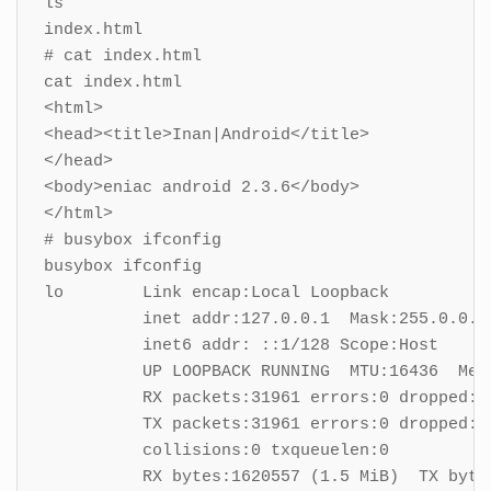
ls

index.html

# cat index.html

cat index.html

<html>

<head><title>Inan|Android</title>

</head>

<body>eniac android 2.3.6</body>

</html>

# busybox ifconfig

busybox ifconfig

lo        Link encap:Local Loopback

          inet addr:127.0.0.1  Mask:255.0.0.0

          inet6 addr: ::1/128 Scope:Host

          UP LOOPBACK RUNNING  MTU:16436  Metr
          RX packets:31961 errors:0 dropped:0 
          TX packets:31961 errors:0 dropped:0 
          collisions:0 txqueuelen:0

          RX bytes:1620557 (1.5 MiB)  TX bytes