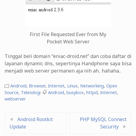
First File Requested Ever from My
Pocket Web Server
Tinggal beli domain “eniac-droid.net” dan coba daftar di
layanan dynamic dns, sepertinya Handphone saya bisa
menjadi web server permanen aja nih ah.. hahaha..
Android
,
Browser
,
Internet
,
Linux
,
Networking
,
Open
Source
,
Teknologi
Android
,
busybox
,
httpd
,
Internet
,
webserver
Post
Android Rootkit
PHP MySQL Connect
Update
Security
navigation