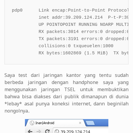
pdp0      Link encap:Point-to-Point Protocol

          inet addr:39.209.124.214  P-t-P:39.
          UP POINTOPOINT RUNNING NOARP MULTICA
          RX packets:3014 errors:0 dropped:0 o
          TX packets:3191 errors:0 dropped:0 o
          collisions:0 txqueuelen:1000

          RX bytes:1602869 (1.5 MiB)  TX byte
Saya test dari jaringan kantor yang tentu sudah
berbeda jaringan dengan handphone saya yang
menggunakan jaringan TSEL untuk membuktikan
bahwa bisa diakses dari publik dimanapun di dunia
*lebay* asal punya koneksi internet, dann beginilah
nongolnya..