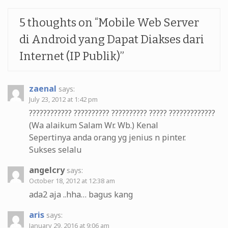
5 thoughts on “
Mobile Web Server
di Android yang Dapat Diakses dari
Internet (IP Publik)
”
zaenal
says:
July 23, 2012 at 1:42 pm
???????????? ?????????? ?????????? ????? ?????????????
(Wa alaikum Salam Wr. Wb.) Kenal
Sepertinya anda orang yg jenius n pinter.
Sukses selalu
angelcry
says:
October 18, 2012 at 12:38 am
ada2 aja ..hha… bagus kang
aris
says:
January 29, 2016 at 9:06 am