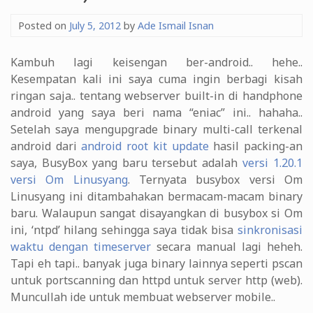
Posted on
July 5, 2012
by
Ade Ismail Isnan
Kambuh lagi keisengan ber-android.. hehe..
Kesempatan kali ini saya cuma ingin berbagi kisah
ringan saja.. tentang webserver built-in di handphone
android yang saya beri nama “eniac” ini.. hahaha..
Setelah saya mengupgrade binary multi-call terkenal
android dari
android root kit update
hasil packing-an
saya, BusyBox yang baru tersebut adalah
versi 1.20.1
versi Om Linusyang
. Ternyata busybox versi Om
Linusyang ini ditambahakan bermacam-macam binary
baru. Walaupun sangat disayangkan di busybox si Om
ini, ‘ntpd’ hilang sehingga saya tidak bisa
sinkronisasi
waktu dengan timeserver
secara manual lagi heheh.
Tapi eh tapi.. banyak juga binary lainnya seperti pscan
untuk portscanning dan httpd untuk server http (web).
Muncullah ide untuk membuat webserver mobile..