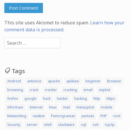
This site uses Akismet to reduce spam.
Learn how your
comment data is processed.
Search
for:
Tags
Android
antivirus
apache
aplikasi
beginner
Browser
browsing
crack
cracker
cracking
email
exploit
firefox
google
hack
hacker
hacking
http
https
informasi
Internet
linux
mail
metasploit
mobile
Networking
newbie
Pemrograman
pemula
PHP
root
Security
server
shell
slackware
sql
ssh
tcp/ip