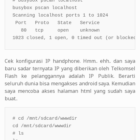
# busybox pscan localhost

busybox pscan localhost

Scanning localhost ports 1 to 1024

 Port   Proto   State   Service

   80   tcp     open    unknown

1023 closed, 1 open, 0 timed out (or blocked)
Cek konfigurasi IP handphone. Hmm.. ehh.. dan saya
baru sadar ternyata IP yang diberikan oleh Telkomsel
Flash ke pelanggannya adalah IP Publik. Berarti
seluruh dunia bisa mengakses android saya. Kemudian
saya mencoba akses halaman html yang sudah saya
buat..
# cd /mnt/sdcard/wwwdir

cd /mnt/sdcard/wwwdir

# ls
