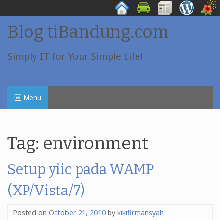
Skip
Blog tiBandung.com
to
content
Simply IT for Your Simple Life!
Menu
Tag:
environment
Setup yiic pada WAMP
(XP/Vista/7)
Posted on
October 21, 2010
by
kikifirmansyah