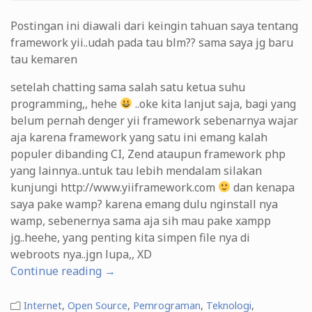
Postingan ini diawali dari keingin tahuan saya tentang
framework yii..udah pada tau blm?? sama saya jg baru
tau kemaren
setelah chatting sama salah satu ketua suhu
programming,, hehe
..oke kita lanjut saja, bagi yang
belum pernah denger yii framework sebenarnya wajar
aja karena framework yang satu ini emang kalah
populer dibanding CI, Zend ataupun framework php
yang lainnya..untuk tau lebih mendalam silakan
kunjungi http://www.yiiframework.com
dan kenapa
saya pake wamp? karena emang dulu nginstall nya
wamp, sebenernya sama aja sih mau pake xampp
jg..heehe, yang penting kita simpen file nya di
webroots nya..jgn lupa,, XD
“Setup
Continue reading
→
yiic
pada
Internet
,
Open Source
,
Pemrograman
,
Teknologi
,