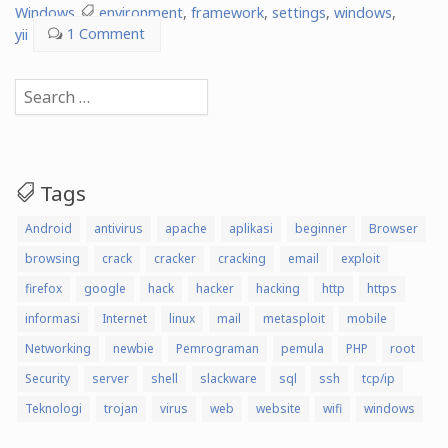
WAMP
Windows
environment
,
framework
,
settings
,
windows
,
yii
1 Comment
(XP/Vista/7)”
Search
for:
Tags
Android
antivirus
apache
aplikasi
beginner
Browser
browsing
crack
cracker
cracking
email
exploit
firefox
google
hack
hacker
hacking
http
https
informasi
Internet
linux
mail
metasploit
mobile
Networking
newbie
Pemrograman
pemula
PHP
root
Security
server
shell
slackware
sql
ssh
tcp/ip
Teknologi
trojan
virus
web
website
wifi
windows