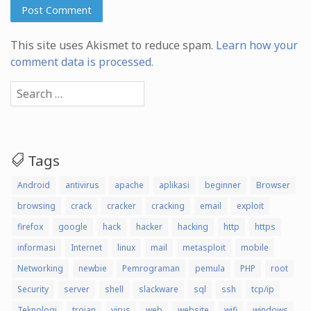
This site uses Akismet to reduce spam.
Learn how your
comment data is processed.
Search
for:
Tags
Android
antivirus
apache
aplikasi
beginner
Browser
browsing
crack
cracker
cracking
email
exploit
firefox
google
hack
hacker
hacking
http
https
informasi
Internet
linux
mail
metasploit
mobile
Networking
newbie
Pemrograman
pemula
PHP
root
Security
server
shell
slackware
sql
ssh
tcp/ip
Teknologi
trojan
virus
web
website
wifi
windows