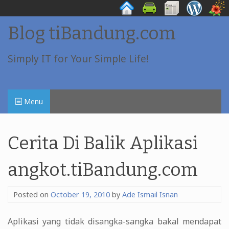
Skip
Blog tiBandung.com
to
content
Simply IT for Your Simple Life!
Menu
Cerita Di Balik Aplikasi
angkot.tiBandung.com
Posted on
October 19, 2010
by
Ade Ismail Isnan
Aplikasi yang tidak disangka-sangka bakal mendapat