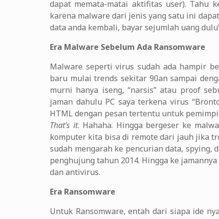
dapat memata-matai aktifitas user). Tahu 
karena malware dari jenis yang satu ini dapa
data anda kembali, bayar sejumlah uang dulu”
Era Malware Sebelum Ada Ransomware
Malware seperti virus sudah ada hampir b
baru mulai trends sekitar 90an sampai den
murni hanya iseng, “narsis” atau proof se
jaman dahulu PC saya terkena virus “Brontok
HTML dengan pesan tertentu untuk pemimpin
That’s it
. Hahaha. Hingga bergeser ke malwa
komputer kita bisa di remote dari jauh jika t
sudah mengarah ke pencurian data, spying, 
penghujung tahun 2014. Hingga ke jamannya
dan antivirus.
Era Ransomware
Untuk Ransomware, entah dari siapa ide ny