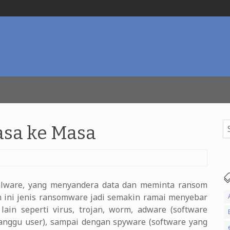
Se
asa ke Masa
for
alware, yang menyandera data dan meminta ransom
n ini jenis ransomware jadi semakin ramai menyebar
ain seperti virus, trojan, worm, adware (software
nggu user), sampai dengan spyware (software yang