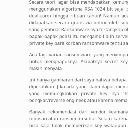
Secara teori, agar bisa mendapatkan kemung
menggunakan algoritma RSA 1024 bit saja, 
dual-core) hingga ribuan tahun! Namun ad
didapatkan secara gratis via online oleh se
sang pembuat Ransomware nya tertangkap ole
bapak-bapak polisi itu mengambil alih serv
private key para korban ransomware tentu sa
Ada lagi varian ransomware yang menyimpa
untuk menghapusnya. Akibatnya secret ke
masih menyala.
Ini hanya gambaran dari saya bahwa betapa e
dipecahkan. Jika ada yang claim dapat mem
yang memungkinkan private key nya “t
bongkar/reverse engineer, atau karena memang
Banyak rekomendasi dari vendor keamanan
tebusan atau ransom tersebut. Selain karen
bisa saja tidak memberikan key walaupun 