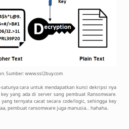
on. Sumber: www.ssl2buy.com
tu-satunya cara untuk mendapatkan kunci dekripsi nya
te key yang ada di server sang pembuat Ransomware.
ang ternyata cacat secara code/logic, sehingga key
 Yaa, pembuat ransomware juga manusia… hahaha..