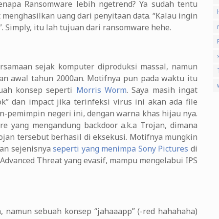
kenapa Ransomware lebih ngetrend? Ya sudah tentu
t menghasilkan uang dari penyitaan data. “Kalau ingin
. Simply, itu lah tujuan dari ransomware hehe.
ersamaan sejak komputer diproduksi massal, namun
gan awal tahun 2000an. Motifnya pun pada waktu itu
buah konsep seperti
Morris Worm
. Saya masih ingat
” dan impact jika terinfeksi virus ini akan ada file
-pemimpin negeri ini, dengan warna khas hijau nya.
re yang mengandung backdoor a.k.a Trojan, dimana
rojan tersebut berhasil di eksekusi. Motifnya mungkin
dan sejenisnya
seperti yang menimpa Sony Pictures
di
 Advanced Threat yang evasif, mampu mengelabui IPS
a, namun sebuah konsep “jahaaapp” (-red hahahaha)