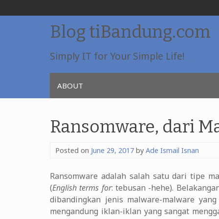
Skip
Blog tiBandung.com
to
content
Simply IT for Your Simple Life!
ABOUT
Ransomware, dari M
Posted on
June 29, 2017
by
Ade Ismail Isnan
Ransomware adalah salah satu dari tipe m
(
English terms for
: tebusan -hehe). Belakanga
dibandingkan jenis malware-malware yang l
mengandung iklan-iklan yang sangat mengga