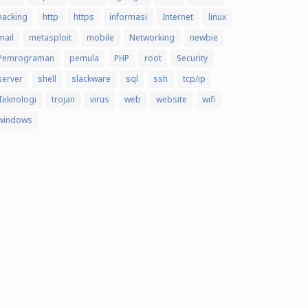
hacking
http
https
informasi
Internet
linux
mail
metasploit
mobile
Networking
newbie
Pemrograman
pemula
PHP
root
Security
server
shell
slackware
sql
ssh
tcp/ip
Teknologi
trojan
virus
web
website
wifi
windows