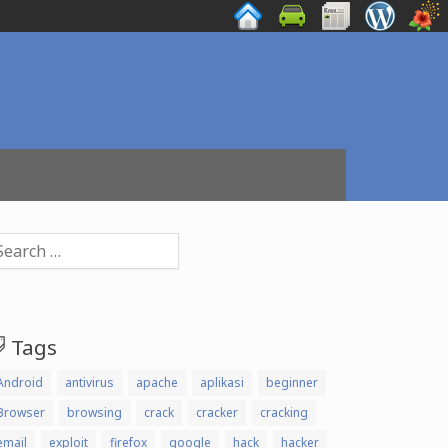
arch
:
Tags
Android
antivirus
apache
aplikasi
beginner
Browser
browsing
crack
cracker
cracking
email
exploit
firefox
google
hack
hacker