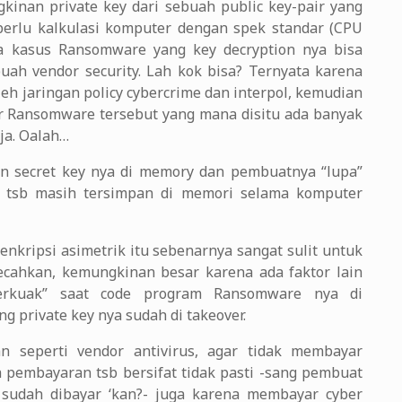
kinan private key dari sebuah public key-pair yang
perlu kalkulasi komputer dengan spek standar (CPU
a kasus Ransomware yang key decryption nya bisa
buah vendor security. Lah kok bisa? Ternyata karena
h jaringan policy cybercrime dan interpol, kemudian
er Ransomware tersebut yang mana disitu ada banyak
ja. Oalah…
n secret key nya di memory dan pembuatnya “lupa”
y tsb masih tersimpan di memori selama komputer
nkripsi asimetrik itu sebenarnya sangat sulit untuk
ecahkan, kemungkinan besar karena ada faktor lain
erkuak” saat code program Ransomware nya di
 private key nya sudah di takeover.
 seperti vendor antivirus, agar tidak membayar
a pembayaran tsb bersifat tidak pasti -sang pembuat
sudah dibayar ‘kan?- juga karena membayar cyber