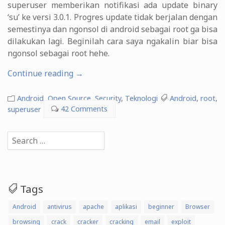
superuser memberikan notifikasi ada update binary
‘su’ ke versi 3.0.1. Progres update tidak berjalan dengan
semestinya dan ngonsol di android sebagai root ga bisa
dilakukan lagi. Beginilah cara saya ngakalin biar bisa
ngonsol sebagai root hehe.
“Problem
Continue reading
→
Binary
‘su’
Android
,
Open Source
,
Security
,
Teknologi
Android
,
root
,
Pada
superuser
42 Comments
Aplikasi
Superuser”
Search
for:
Tags
Android
antivirus
apache
aplikasi
beginner
Browser
browsing
crack
cracker
cracking
email
exploit