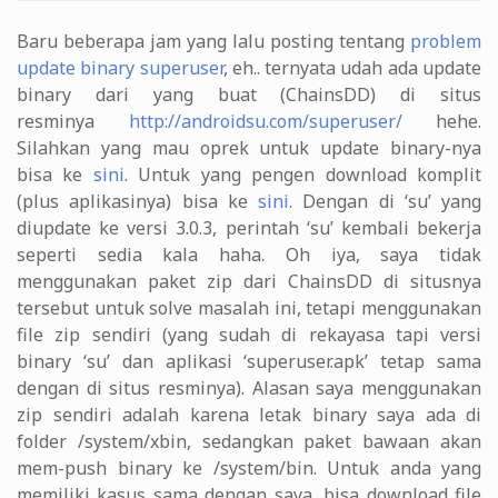
Baru beberapa jam yang lalu posting tentang
problem
update binary superuser
, eh.. ternyata udah ada update
binary dari yang buat (ChainsDD) di situs
resminya
http://androidsu.com/superuser/
hehe.
Silahkan yang mau oprek untuk update binary-nya
bisa ke
sini
. Untuk yang pengen download komplit
(plus aplikasinya) bisa ke
sini
. Dengan di ‘su’ yang
diupdate ke versi 3.0.3, perintah ‘su’ kembali bekerja
seperti sedia kala haha. Oh iya, saya tidak
menggunakan paket zip dari ChainsDD di situsnya
tersebut untuk solve masalah ini, tetapi menggunakan
file zip sendiri (yang sudah di rekayasa tapi versi
binary ‘su’ dan aplikasi ‘superuser.apk’ tetap sama
dengan di situs resminya). Alasan saya menggunakan
zip sendiri adalah karena letak binary saya ada di
folder /system/xbin, sedangkan paket bawaan akan
mem-push binary ke /system/bin. Untuk anda yang
memiliki kasus sama dengan saya, bisa download file