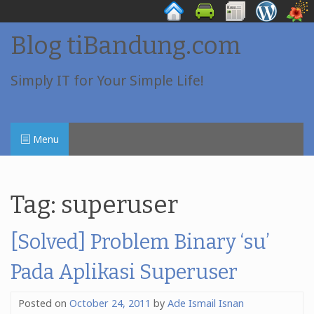
Skip
Blog tiBandung.com
to
content
Simply IT for Your Simple Life!
Menu
Tag:
superuser
[Solved] Problem Binary ‘su’
Pada Aplikasi Superuser
Posted on
October 24, 2011
by
Ade Ismail Isnan