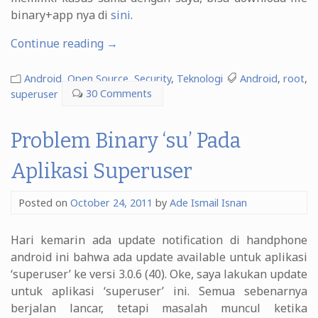
binary+app nya di
sini
.
“[Solved]
Continue reading
→
Problem
Binary
Android
,
Open Source
,
Security
,
Teknologi
Android
,
root
,
‘su’
superuser
30 Comments
Pada
Aplikasi
Problem Binary ‘su’ Pada
Superuser”
Aplikasi Superuser
Posted on
October 24, 2011
by
Ade Ismail Isnan
Hari kemarin ada update notification di handphone
android ini bahwa ada update available untuk aplikasi
‘superuser’ ke versi 3.0.6 (40). Oke, saya lakukan update
untuk aplikasi ‘superuser’ ini. Semua sebenarnya
berjalan lancar, tetapi masalah muncul ketika